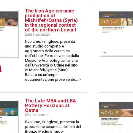
The Iron Age ceramic
production of
Mishrifeh/Qatna (Syria)
in the regional context
of the northern Levant
Laura Zanazzo
Il volume, in inglese, presenta
uno studio completo e
aggiornato della ceramica
dell’età del Ferro rinvenuta dalla
Missione Archeologica Italiana
dell’Università di Udine nel sito
di Mishrifeh/Qatna (Siria).
Basato su un’ampia
documentazione proveniente...
>
The Late MBA and LBA
Pottery Horizons at
Qatna
Marco Iamoni
Il volume, in inglese, presenta la
produzione ceramica dell’età del
Bronzo Medio e Tardo