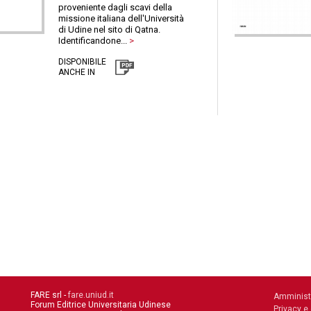
proveniente dagli scavi della
missione italiana dell'Università
di Udine nel sito di Qatna.
Identificandone...
>
DISPONIBILE
ANCHE IN
FARE srl -
fare.uniud.it
Amminist
Forum Editrice Universitaria Udinese
Privacy e