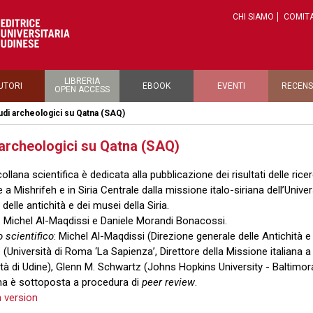
CHI SIAMO
COMITA
LIBRERIA
UTORI
EBOOK
EVENTI
RECENS
OPEN ACCESS
udi archeologici su Qatna (SAQ)
 archeologici su Qatna (SAQ)
collana scientifica è dedicata alla pubblicazione dei risultati delle ric
a Mishrifeh e in Siria Centrale dalla missione italo-siriana dell’Univer
delle antichità e dei musei della Siria.
:
Michel Al-Maqdissi e
Daniele Morandi Bonacossi.
 scientifico
: Michel Al-Maqdissi (Direzione generale delle Antichità e 
 (Università di Roma ‘La Sapienza’, Direttore della Missione italiana 
ità di Udine), Glenn M. Schwartz (Johns Hopkins University - Baltimor
na è sottoposta a procedura di
peer review
.
h version