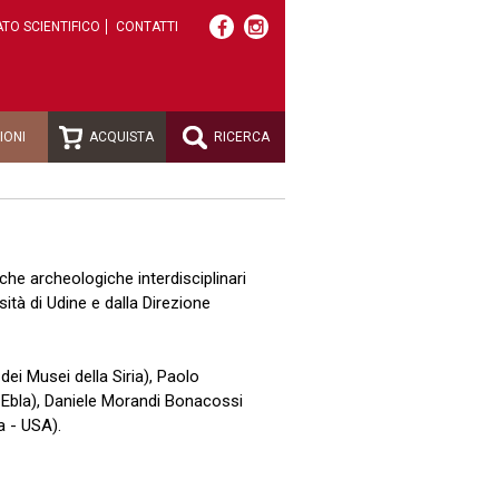
TO SCIENTIFICO
CONTATTI
IONI
ACQUISTA
RICERCA
erche archeologiche interdisciplinari
sità di Udine e dalla Direzione
dei Musei della Siria), Paolo
a Ebla), Daniele Morandi Bonacossi
a - USA).