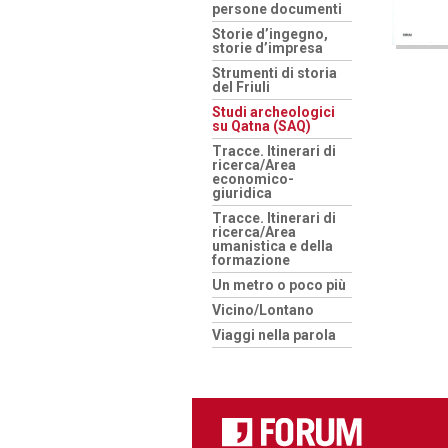
persone documenti
Storie d’ingegno,
storie d’impresa
Strumenti di storia
del Friuli
Studi archeologici
su Qatna (SAQ)
Tracce. Itinerari di
ricerca/Area
economico-
giuridica
Tracce. Itinerari di
ricerca/Area
umanistica e della
formazione
Un metro o poco più
Vicino/Lontano
Viaggi nella parola