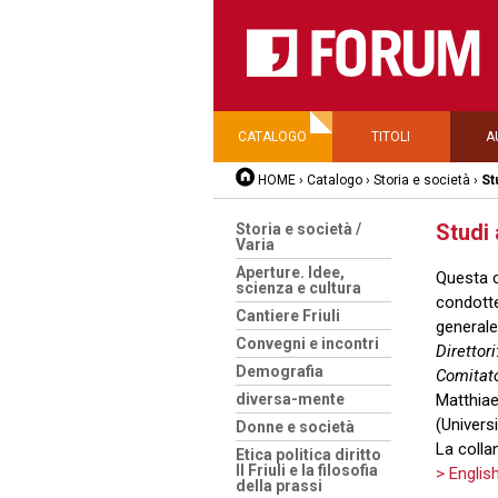
CATALOGO
TITOLI
A
HOME
›
Catalogo
›
Storia e società
›
St
Studi
Storia e società /
Varia
Aperture. Idee,
Questa
scienza e cultura
condotte 
Cantiere Friuli
generale 
Convegni e incontri
Direttori
Demografia
Comitato
diversa-mente
Matthiae
(Univers
Donne e società
La colla
Etica politica diritto
Il Friuli e la filosofia
> Englis
della prassi