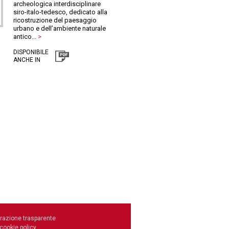
archeologica interdisciplinare
siro-italo-tedesco, dedicato alla
ricostruzione del paesaggio
urbano e dell’ambiente naturale
antico...
>
DISPONIBILE
ANCHE IN
razione trasparente
 cookie policy