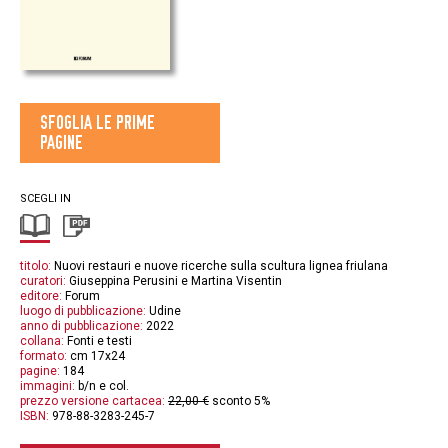
SFOGLIA LE PRIME
PAGINE
SCEGLI IN
titolo:
Nuovi restauri e nuove ricerche sulla scultura lignea friulana
curatori:
Giuseppina Perusini e Martina Visentin
editore:
Forum
luogo di pubblicazione:
Udine
anno di pubblicazione:
2022
collana:
Fonti e testi
formato:
cm 17x24
pagine:
184
immagini:
b/n e col.
prezzo versione cartacea:
22,00 €
sconto 5%
ISBN:
978-88-3283-245-7