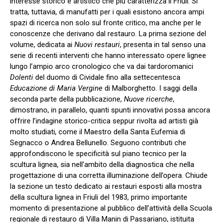
interesse storico e artistico che più caratterizza il Friuli. Si
tratta, tuttavia, di manufatti per i quali esistono ancora ampi
spazi di ricerca non solo sul fronte critico, ma anche per le
conoscenze che derivano dal restauro. La prima sezione del
volume, dedicata ai
Nuovi restauri
, presenta in tal senso una
serie di recenti interventi che hanno interessato opere lignee
lungo l’ampio arco cronologico che va dai tardoromanici
Dolenti
del duomo di Cividale fino alla settecentesca
Educazione di Maria Vergine
di Malborghetto. I saggi della
seconda parte della pubblicazione,
Nuove ricerche
,
dimostrano, in parallelo, quanti spunti innovativi possa ancora
offrire l’indagine storico-critica seppur rivolta ad artisti già
molto studiati, come il Maestro della Santa Eufemia di
Segnacco o Andrea Bellunello. Seguono contributi che
approfondiscono le specificità sul piano tecnico per la
scultura lignea, sia nell’ambito della diagnostica che nella
progettazione di una corretta illuminazione dell’opera. Chiude
la sezione un testo dedicato ai restauri esposti alla mostra
della scultura lignea in Friuli del 1983, primo importante
momento di presentazione al pubblico dell’attività della Scuola
regionale di restauro di Villa Manin di Passariano, istituita