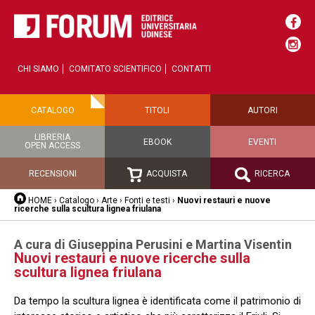
CHI SIAMO
COMITATO SCIENTIFICO
CONTATTI
CATALOGO
TITOLI
AUTORI
LIBRERIA
EBOOK
EVENTI
OPEN ACCESS
RECENSIONI
ACQUISTA
RICERCA
HOME
›
Catalogo
›
Arte
›
Fonti e testi
›
Nuovi restauri e nuove
ricerche sulla scultura lignea friulana
A cura di Giuseppina Perusini e Martina Visentin
Nuovi restauri e nuove ricerche sulla
scultura lignea friulana
Da tempo la scultura lignea è identificata come il patrimonio di