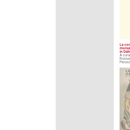
La co
monume
in Dal
A cura
Rossel
Perusi