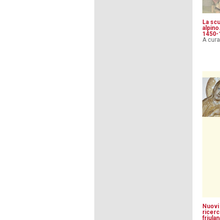
La scu
alpino
1450-
A cura
Nuovi
ricerc
friulan