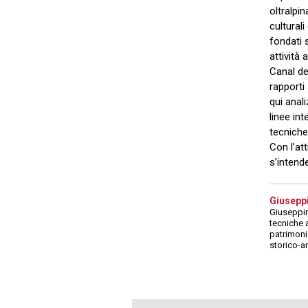
oltralpi
cultural
fondati 
attività 
Canal de
rapporti
qui anali
linee int
tecniche
Con l’at
s’intend
Giuseppi
Giuseppin
tecniche a
patrimonio
storico-ar