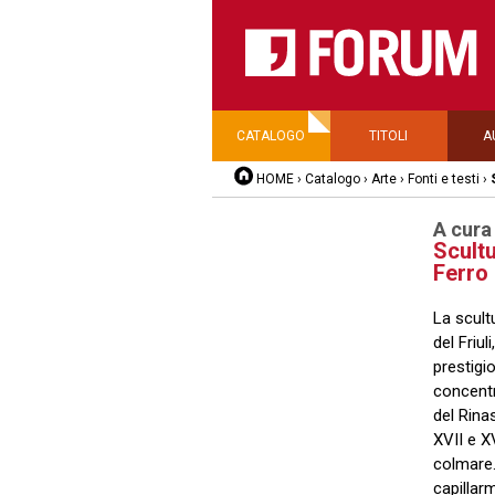
CATALOGO
TITOLI
A
HOME
›
Catalogo
›
Arte
›
Fonti e testi
›
A cura
Scultu
Ferro 
La scultu
del Friul
prestigi
concentr
del Rina
XVII e XV
colmare.
capillar