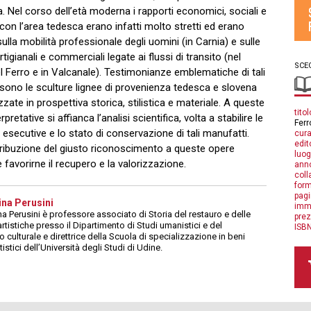
na. Nel corso dell’età moderna i rapporti economici, sociali e
i con l’area tedesca erano infatti molto stretti ed erano
sulla mobilità professionale degli uomini (in Carnia) e sulle
artigianali e commerciali legate ai flussi di transito (nel
SCEG
l Ferro e in Valcanale). Testimonianze emblematiche di tali
 sono le sculture lignee di provenienza tedesca e slovena
zzate in prospettiva storica, stilistica e materiale. A queste
titol
erpretative si affianca l’analisi scientifica, volta a stabilire le
Ferr
 esecutive e lo stato di conservazione di tali manufatti.
cura
edit
tribuzione del giusto riconoscimento a queste opere
luog
e favorirne il recupero e la valorizzazione.
anno
coll
form
pagi
na Perusini
imm
a Perusini è professore associato di Storia del restauro e delle
prez
rtistiche presso il Dipartimento di Studi umanistici e del
ISBN
 culturale e direttrice della Scuola di specializzazione in beni
tistici dell’Università degli Studi di Udine.