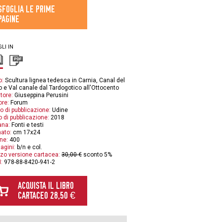
SFOGLIA LE PRIME
PAGINE
LI IN
o:
Scultura lignea tedesca in Carnia, Canal del
o e Val canale dal Tardogotico all'Ottocento
tore:
Giuseppina Perusini
ore:
Forum
o di pubblicazione:
Udine
 di pubblicazione:
2018
ana:
Fonti e testi
ato:
cm 17x24
ne:
400
agini:
b/n e col.
zo versione cartacea:
30,00 €
sconto 5%
:
978-88-8420-941-2
ACQUISTA IL LIBRO
CARTACEO 28,50 €