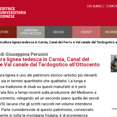
CHI SIAMO
COMITA
LIBRERIA
UTORI
EBOOK
EVENTI
RECENS
OPEN ACCESS
Scultura lignea tedesca in Carnia, Canal del Ferro e Val canale dal Tardogotico 
 di Giuseppina Perusini
ra lignea tedesca in Carnia, Canal del
e Val canale dal Tardogotico all'Ottocento
ra lignea è uno dei patrimoni storico-artistici più rilevanti
i, sia in termini quantitativi che qualitativi. La lunga e
osa tradizione di studi su questi manufatti si è però
ata fino a tempi recenti sulla produzione del Medioevo e
scimento, relegando ad un secondo piano quella dei secoli
III, lacuna che gli scritti raccolti nel volume intendono
 Parte considerevole di questo patrimonio, conservato
mente in tutta la montagna friulana, è di provenienza