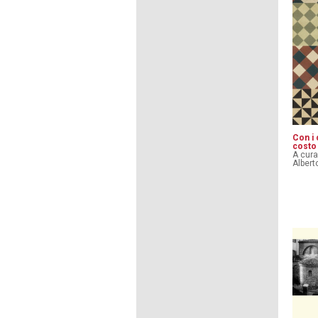
Con i 
costo 
A cura
Albert