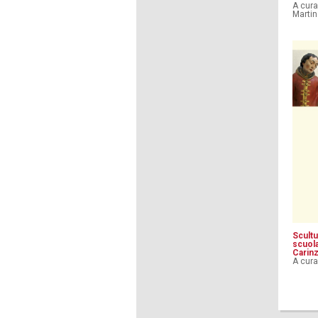
A cura
Martin
Scultu
scuola
Carinz
A cura