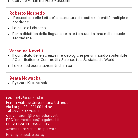
Con Ado Furlan nel Foro Mussolini
Roberto Norbedo
‘Repubblica delle Lettere’ e letteratura di frontiera: identità multiple e
condivise
Le carte e i discepoli
Per la didattica della lingua e della letteratura italiana nelle scuole
secondarie
Veronica Novelli
Il contributo delle scienze merceologiche per un mondo sostenibile
/ Contribution of Commodity Science to a Sustainable World
Lezioni ed esercitazioni di chimica
Beata Nowacka
Ryszard Kapuściński
FARE srl -
fare.uniud.it
Forum Editrice Universitaria Udinese
via Larga, 38 - 33100 Udine
Tel +39 0432 26001
e-mail
forum@forumeditrice.it
PEC
forumeditrice@legalmail.it
C.F. e P.IVA 01896560305
Amministrazione trasparente
Privacy e cookie policy