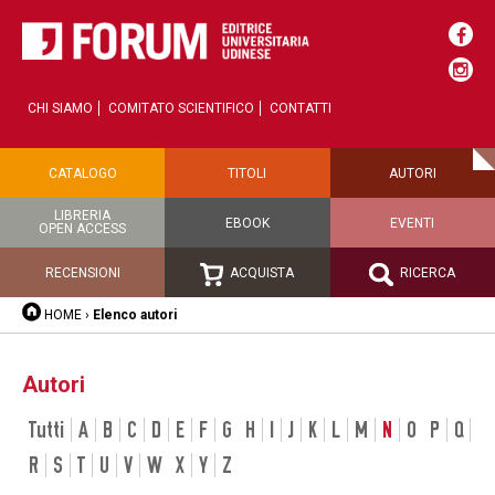
CHI SIAMO
COMITATO SCIENTIFICO
CONTATTI
CATALOGO
TITOLI
AUTORI
LIBRERIA
EBOOK
EVENTI
OPEN ACCESS
RECENSIONI
ACQUISTA
RICERCA
HOME
›
Elenco autori
Autori
Tutti
A
B
C
D
E
F
G
H
I
J
K
L
M
N
O
P
Q
R
S
T
U
V
W
X
Y
Z