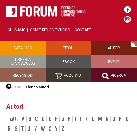
CHI SIAMO
COMITATO SCIENTIFICO
CONTATTI
CATALOGO
TITOLI
AUTORI
LIBRERIA
EBOOK
EVENTI
OPEN ACCESS
RECENSIONI
ACQUISTA
RICERCA
HOME
›
Elenco autori
Autori
Tutti
A
B
C
D
E
F
G
H
I
J
K
L
M
N
O
P
Q
R
S
T
U
V
W
X
Y
Z