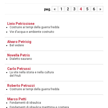
«
1
2
3
4
5
6
»
pag.
Livio Petriccione
Costruire ai tempi della guerra fredda
Vie d'acqua e ambiente costruito
Alvaro Petricig
Bel vedere
Novella Petris
Dialetto saurano
Carlo Petrussi
La vite nella storia e nella cultura
del Friuli
Roberto Petruzzi
Costruire ai tempi della guerra fredda
Marco Petti
Fondamenti di idraulica
Fondamenti di idraulica marittima e costiera