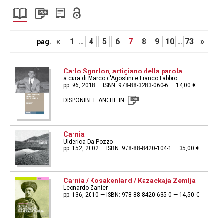
«
1
4
5
6
7
8
9
10
73
»
pag.
…
…
Carlo Sgorlon, artigiano della parola
a cura di Marco d'Agostini e Franco Fabbro
pp. 96, 2018 — ISBN: 978-88-3283-060-6 — 14,00 €
DISPONIBILE ANCHE IN
Carnia
Ulderica Da Pozzo
pp. 152, 2002 — ISBN: 978-88-8420-104-1 — 35,00 €
Carnia / Kosakenland / Kazackaja Zemlja
Leonardo Zanier
pp. 136, 2010 — ISBN: 978-88-8420-635-0 — 14,50 €