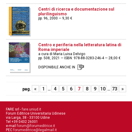
Centri di ricerca e documentazione sul
plurilinguismo
pp. 96, 2000 — 9,30 €
Centro e periferia nella letteratura latina di
Roma imperiale
a cura di Maria Luisa Delvigo
pp. 508, 2021 — ISBN: 978-88-3283-246-4 — 28,00 €
DISPONIBILE ANCHE IN
«
1
4
5
6
7
8
9
10
73
»
pag.
…
…
FARE srl -
fare.uniud.it
Forum Editrice Universitaria Udinese
via Larga, 38 - 33100 Udine
Tel +39 0432 26001
e-mail
forum@forumeditrice.it
PEC
forumeditrice@legalmail.it