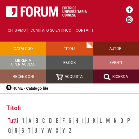
CHI SIAMO
COMITATO SCIENTIFICO
CONTATTI
CATALOGO
TITOLI
AUTORI
LIBRERIA
EBOOK
EVENTI
OPEN ACCESS
RECENSIONI
ACQUISTA
RICERCA
HOME
›
Catalogo libri
Titoli
Tutti
1
A
B
C
D
E
F
G
H
I
J
K
L
M
N
O
P
Q
R
S
T
U
V
W
X
Y
Z