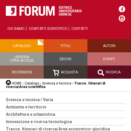
CHI SIAMO
COMITATO SCIENTIFICO
CONTATTI
CATALOGO
TITOLI
AUTORI
LIBRERIA
EBOOK
EVENTI
OPEN ACCESS
RECENSIONI
ACQUISTA
RICERCA
HOME
›
Catalogo
›
Scienza e tecnica
›
Tracce. Itinerari di
ricerca/Area scientifica
Scienza e tecnica / Varia
Ambiente e territorio
Architettura e urbanistica
Innovazione e ricerca tecnologica
Tracce. Itinerari di ricerca/Area economico-giuridica