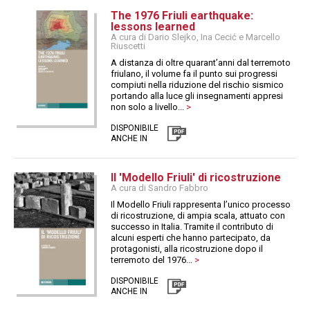
The 1976 Friuli earthquake:
lessons learned
A cura di Dario Slejko, Ina Cecić e Marcello
Riuscetti
A distanza di oltre quarant’anni dal terremoto
friulano, il volume fa il punto sui progressi
compiuti nella riduzione del rischio sismico
portando alla luce gli insegnamenti appresi
non solo a livello...
>
DISPONIBILE
ANCHE IN
Il 'Modello Friuli' di ricostruzione
A cura di Sandro Fabbro
Il Modello Friuli rappresenta l’unico processo
di ricostruzione, di ampia scala, attuato con
successo in Italia. Tramite il contributo di
alcuni esperti che hanno partecipato, da
protagonisti, alla ricostruzione dopo il
terremoto del 1976...
>
DISPONIBILE
ANCHE IN