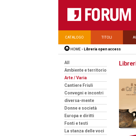
CATALOGO
TITOLI
A
HOME
›
Libreria open access
Libre
All
Ambiente e territorio
Arte / Varia
Cantiere Friuli
Convegni e incontri
diversa-mente
Donne e società
Europa e diritti
Fonti e testi
La stanza delle voci