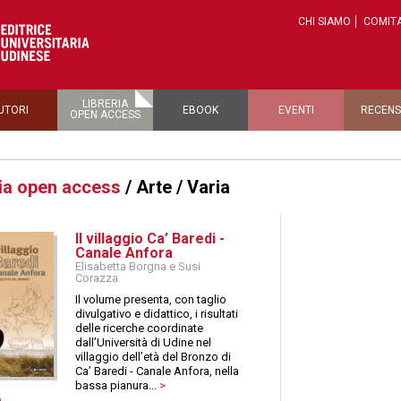
CHI SIAMO
COMITA
LIBRERIA
UTORI
EBOOK
EVENTI
RECENS
OPEN ACCESS
ria open access
/ Arte / Varia
Il villaggio Ca’ Baredi -
Canale Anfora
Elisabetta Borgna e Susi
Corazza
Il volume presenta, con taglio
divulgativo e didattico, i risultati
delle ricerche coordinate
dall’Università di Udine nel
villaggio dell’età del Bronzo di
Ca’ Baredi - Canale Anfora, nella
bassa pianura...
>