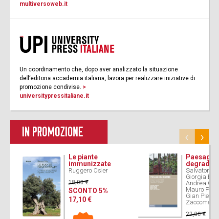
multiversoweb.it
Un coordinamento che, dopo aver analizzato la situazione
dell’editoria accademia italiana, lavora per realizzare iniziative di
promozione condivise.
>
universitypressitaliane.it
IN PROMOZIONE
‹
›
Le piante
Paesaggi 
immunizzate
degrado
Ruggero Osler
Salvatore 
Giorgia Bre
18,00 €
Andrea Gua
Mauro Pasco
SCONTO 5%
Gian Pietro
17,10 €
Zaccomer
22,00 €