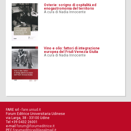
Osterie: scrigno di ospitalità ed
enogastromonia del territorio
A cura di Nadia Innocente
Vino e olio: fattori di integrazione
europea del Friuli Venezia Giulia
A cura di Nadia Innocente
FARE srl -
fare.uniud.it
Forum Editrice Universitaria Udinese
via Larga, 38 - 33100 Udine
Tel +39 0432 26001
e-mail
forum@forumeditrice.it
PEC
forumeditrice@legalmail.it