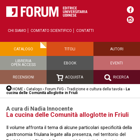
CHI SIAMO
COMITATO SCIENTIFICO
CONTATTI
CATALOGO
TITOLI
AUTORI
LIBRERIA
EBOOK
EVENTI
OPEN ACCESS
RECENSIONI
ACQUISTA
RICERCA
HOME
›
Catalogo
›
Forum FVG
›
Tradizione e cultura della tavola
›
La
cucina delle Comunità alloglotte in Friuli
A cura di Nadia Innocente
La cucina delle Comunità alloglotte in Friuli
Il volume affronta il tema di alcune particolari specificità della
gastronomia friulana legate alla presenza, nel territorio del