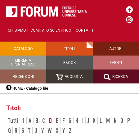
CHI SIAMO
COMITATO SCIENTIFICO
CONTATTI
CATALOGO
TITOLI
AUTORI
LIBRERIA
EBOOK
EVENTI
OPEN ACCESS
RECENSIONI
ACQUISTA
RICERCA
HOME
›
Catalogo libri
Titoli
Tutti
1
A
B
C
D
E
F
G
H
I
J
K
L
M
N
O
P
Q
R
S
T
U
V
W
X
Y
Z