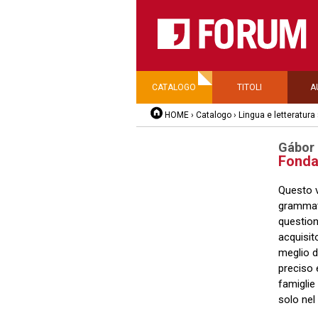
CATALOGO
TITOLI
A
HOME
›
Catalogo
›
Lingua e letteratura
Gábor 
Fondam
Questo v
grammati
questioni
acquisito
meglio d
preciso 
famiglie
solo nel