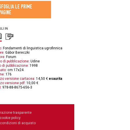
SFOGLIA LE PRIME
PAGINE
LI IN
o:
Fondamenti di linguistica ugrofinnica
re:
Gábor Bereczki
ore:
Forum
o di pubblicazione:
Udine
 di pubblicazione:
1998
ato:
cm 17x24
ne:
176
zo versione cartacea:
14,50 €
esaurita
zo versione pdf:
10,00 €
:
978-88-8675-656-3
razione trasparente
 cookie policy
 condizioni di acquisto