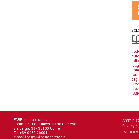
SCEG
titol
auto
edit
luog
anno
form
pagi
prez
prez
ISBN
FARE srl -
fare.uniud.it
Amminist
Forum Editrice Universitaria Udinese
Privacy e
via Larga, 38 - 33100 Udine
Termini e
Tel +39 0432 26001
e-mail
forum@forumeditrice.it