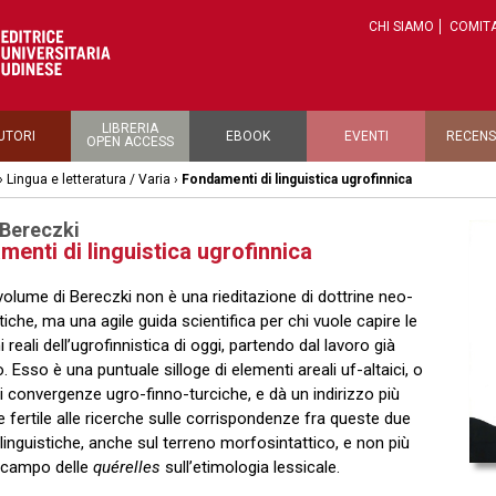
CHI SIAMO
COMITA
LIBRERIA
UTORI
EBOOK
EVENTI
RECENS
OPEN ACCESS
›
Lingua e letteratura / Varia
›
Fondamenti di linguistica ugrofinnica
Bereczki
enti di linguistica ugrofinnica
olume di Bereczki non è una rieditazione di dottrine neo-
che, ma una agile guida scientifica per chi vuole capire le
 reali dell’ugrofinnistica di oggi, partendo dal lavoro già
. Esso è una puntuale silloge di elementi areali uf-altaici, o
i convergenze ugro-finno-turciche, e dà un indirizzo più
e fertile alle ricerche sulle corrispondenze fra queste due
 linguistiche, anche sul terreno morfosintattico, e non più
 campo delle
quérelles
sull’etimologia lessicale.