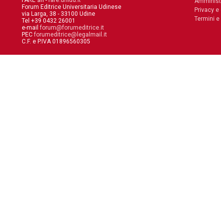
FARE srl -
fare.uniud.it
Amminist
Forum Editrice Universitaria Udinese
Privacy e
via Larga, 38 - 33100 Udine
Termini e
Tel +39 0432 26001
e-mail
forum@forumeditrice.it
PEC
forumeditrice@legalmail.it
C.F. e P.IVA 01896560305