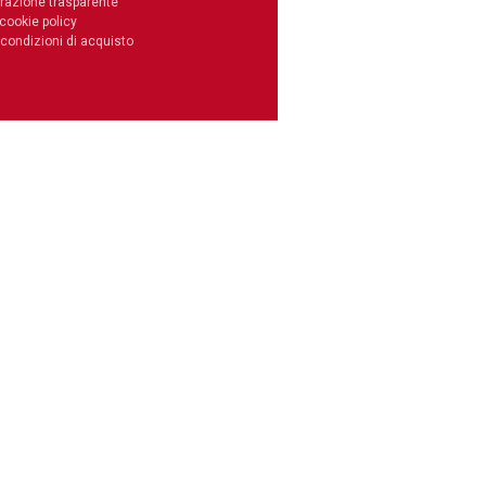
razione trasparente
 cookie policy
 condizioni di acquisto