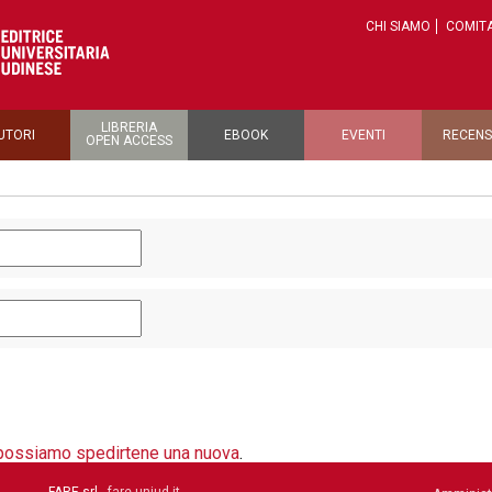
CHI SIAMO
COMITA
LIBRERIA
UTORI
EBOOK
EVENTI
RECENS
OPEN ACCESS
possiamo spedirtene una nuova
.