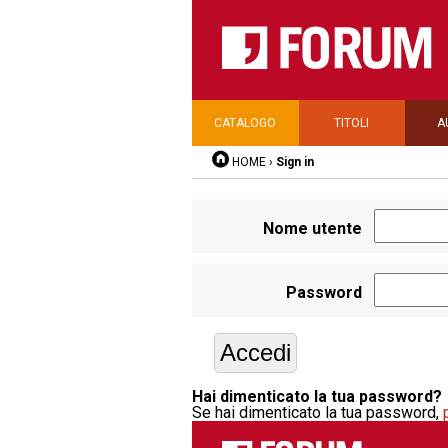
CATALOGO
TITOLI
A
HOME
›
Sign in
Nome utente
Password
Hai dimenticato la tua password?
Se hai dimenticato la tua password,