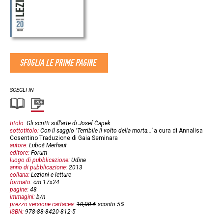
SFOGLIA LE PRIME PAGINE
SCEGLI IN
titolo:
Gli scritti sull'arte di Josef Čapek
sottotitolo:
Con il saggio ‛Terribile il volto della morta...’
a cura di Annalisa
Cosentino
Traduzione di Gaia Seminara
autore:
Luboš Merhaut
editore:
Forum
luogo di pubblicazione:
Udine
anno di pubblicazione:
2013
collana:
Lezioni e letture
formato:
cm 17x24
pagine:
48
immagini:
b/n
prezzo versione cartacea:
10,00 €
sconto 5%
ISBN:
978-88-8420-812-5