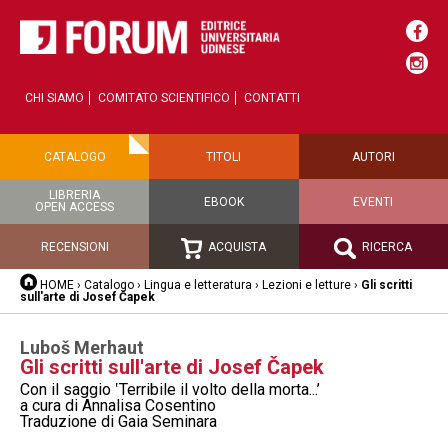
CHI SIAMO
COMITATO SCIENTIFICO
CONTATTI
CATALOGO
TITOLI
AUTORI
LIBRERIA
EBOOK
EVENTI
OPEN ACCESS
RECENSIONI
ACQUISTA
RICERCA
HOME
›
Catalogo
›
Lingua e letteratura
›
Lezioni e letture
›
Gli scritti
sull'arte di Josef Čapek
Luboš Merhaut
Gli scritti sull'arte di Josef Čapek
Con il saggio ‛Terribile il volto della morta...’
a cura di Annalisa Cosentino
Traduzione di Gaia Seminara