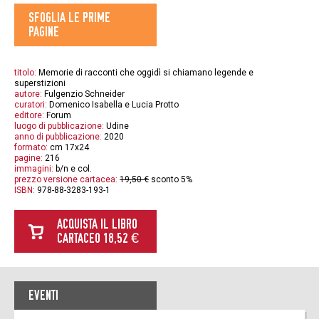
SFOGLIA LE PRIME
PAGINE
titolo:
Memorie di racconti che oggidì si chiamano legende e
superstizioni
autore:
Fulgenzio Schneider
curatori:
Domenico Isabella e Lucia Protto
editore:
Forum
luogo di pubblicazione:
Udine
anno di pubblicazione:
2020
formato:
cm 17x24
pagine:
216
immagini:
b/n e col.
prezzo versione cartacea:
19,50 €
sconto 5%
ISBN:
978-88-3283-193-1
ACQUISTA IL LIBRO
CARTACEO 18,52 €
EVENTI