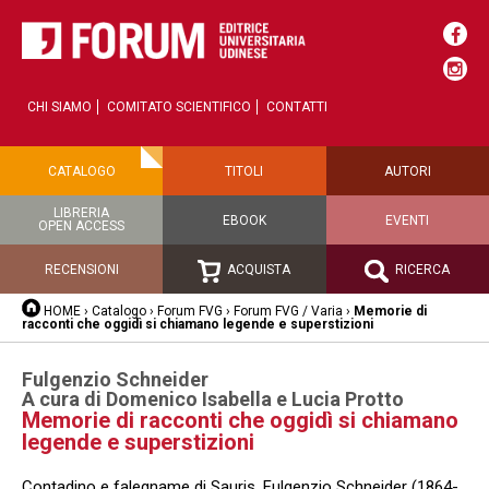
CHI SIAMO
COMITATO SCIENTIFICO
CONTATTI
CATALOGO
TITOLI
AUTORI
LIBRERIA
EBOOK
EVENTI
OPEN ACCESS
RECENSIONI
ACQUISTA
RICERCA
HOME
›
Catalogo
›
Forum FVG
›
Forum FVG / Varia
›
Memorie di
racconti che oggidì si chiamano legende e superstizioni
Fulgenzio Schneider
A cura di Domenico Isabella e Lucia Protto
Memorie di racconti che oggidì si chiamano
legende e superstizioni
Contadino e falegname di Sauris, Fulgenzio Schneider (1864-