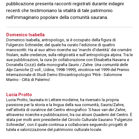
pubblicazione presenta racconti registrati durante indagini
recenti che testimoniano la vitalità di tale patrimonio
nell’immaginario popolare della comunità saurana.
Domenico Isabella
Domenico Isabella, antropologo, si è occupato della figura di
Fulgenzio Schneider, del quale ha curato l’edizione di quattro
manoscritti. Ha al suo attivo ricerche sui ‘marchi d’identità’ dei
cramârs
friulani, sulle credenze, sulla religiosità e sull’antropologia alpina. Tra le
sue pubblicazioni, la cura (in collaborazione con Elisabetta Navarra e
Donatella Cozzi) della monografia
Sauris / Zahre. Una comunità delle
Alpi Carniche
(2 voll., Udine, 1998-1999), vincitrice nel 1999 del Premio
Internazionale di Studi Demo Etnoantropologici ‘Pitrè - Salomone
Marino - Città di Palermo’.
Lucia Protto
Lucia Protto, laureata in Lettere moderne, ha riversato la propria
passione per la storia e la lingua della sua comunità, Sauris/Zahre,
nell’attività di curatrice del Centro etnografico
’S haus van der Zahre
,
attraverso ricerche e pubblicazioni, tra cui alcuni
Quaderni
del Centro. È
stata per molti anni presidente del Circolo Culturale Saurano ‘Fulgenzio
Schneider’, con il quale continua a collaborare seguendo progetti di
tutela e valorizzazione del patrimonio culturale locale.