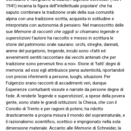
1941) incarna la figura dell’‘intellettuale popolare’ che ha
saputo combinare la tradizione orale della sua comunità
alpina con una tradizione scritta, acquisita in solitudine e
interpretata con autonomia di pensiero. Nel manoscritto delle
sue
Memorie di racconti che oggidì si chiamano legende e
superstizioni
l’autore ha raccolto e messo in scrittura le
storie del patrimonio orale saurano: orchi, streghe, dannati,
anime del purgatorio, tregende, incubi sono «fatti ed
avvenimenti sentiti raccontare dai vecchi antenati che per
tradizione sono pervenuti fino a noi». Storie di ‘fatti’ degni di
memoria: ad essi egli attribuisce piena autenticità, riportandoli
con precisi riferimenti a persone, luoghi, situazioni. Per
Fulgenzio erano racconti di accadimenti veri, dunque.
Esperienze conturbanti vissute e narrate da persone degne di
fede. A renderle ‘legende e superstizioni’, a spese della povera
gente, sono state le grandi istituzioni: la Chiesa, che con il
Concilio di Trento e per ragioni di potere, ha ridotto
drasticamente a propria misura il mondo del soprannaturale, e
il razionalismo scientifico, scettico e imprigionato nella sola
dimensione materiale. Accanto alle
Memorie
di Schneider, la