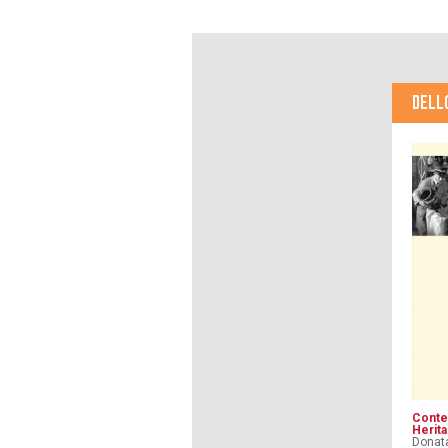
DELL
Conte
Herit
Donata