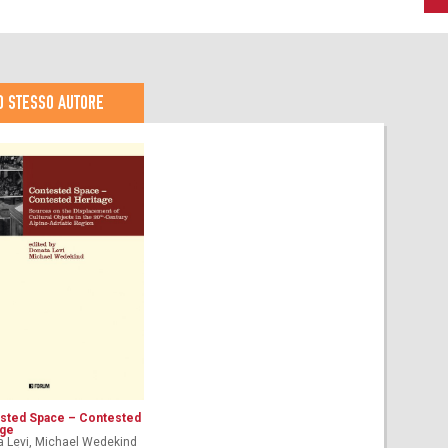
O STESSO AUTORE
sted Space – Contested
age
 Levi, Michael Wedekind