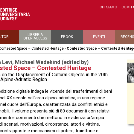
CHI SIAMO
COMITA
LIBRERIA
UTORI
EBOOK
EVENTI
RECENS
OPEN ACCESS
Contested Space – Contested Heritage
›
Contested Space – Contested Heritag
 Levi, Michael Wedekind (edited by)
sted Space – Contested Heritage
 on the Displacement of Cultural Objects in the 20th
 Alpine-Adriatic Region
dizione digitale indaga le vicende dei trasferimenti di beni
 nel XX secolo nell’area alpino-adriatica, in una regione
nel cuore dell’Europa, caratterizzata da conflitti etnici e
mobili. Il volume presenta più di 80 documenti con relativi
amenti e commenti che mettono in evidenza un’ampia
 scenari, motivazioni, circostanze, attori e vittime,
 contrapposte e meccanismi di potere, traiettorie e