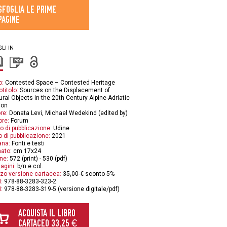
SFOGLIA LE PRIME
PAGINE
LI IN
o:
Contested Space – Contested Heritage
otitolo:
Sources on the Displacement of
ural Objects in the 20th Century Alpine-Adriatic
ion
re:
Donata Levi, Michael Wedekind (edited by)
ore:
Forum
o di pubblicazione:
Udine
 di pubblicazione:
2021
ana:
Fonti e testi
ato:
cm 17x24
ne:
572 (print) - 530 (pdf)
agini:
b/n e col.
zo versione cartacea:
35,00 €
sconto 5%
:
978-88-3283-323-2
:
978-88-3283-319-5 (versione digitale/pdf)
ACQUISTA IL LIBRO
CARTACEO 33,25 €