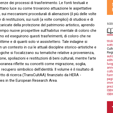
nze dei processi di trasferimento. Le fonti testuali e
ettano luce su come trovarono attuazione le aspettative
, sui meccanismi procedurali di alienazioni (il più delle volte
 di restituzioni, sui ruoli (a volte complici) di studiosi e di
SCEG
ncaricate della protezione del patrimonio artistico, aprendo
empo nuove prospettive sull’
habitus
mentale di coloro che
no ed eseguirono questi trasferimenti, di coloro che ne
titol
ttime e di quanti solo vi assistettero. Tale indagine si
sott
n un contesto in cui le attuali discipline storico-artistiche e
Cult
iche si focalizzano su tematiche relative a provenienza,
Reg
auto
one, spoliazioni e restituzioni di beni culturali, mentre l’arte
edit
ranea riflette su concetti come migrazione, soglia,
luog
anno
 recupero simbolico dell'identità. Il volume è il risultato di
coll
tto di ricerca (TransCultAA) finanziato da HERA -
form
pagi
es in the European Research Area.
imm
prez
ISBN
ISBN