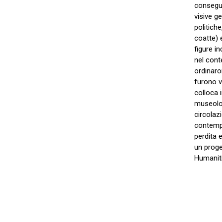
consegue
visive g
politiche
coatte) e
figure i
nel cont
ordinaro
furono vi
colloca i
museolog
circolazi
contempo
perdita e
un proge
Humaniti