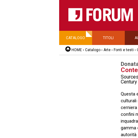
CATALOGO
TITOLI
A
HOME
›
Catalogo
›
Arte
›
Fonti e testi
›
Donata
Conte
Sources
Century
Questa e
culturali
cerniera 
confini 
inquadr
gamma di
autorità