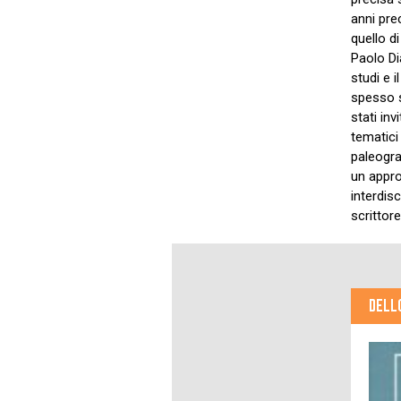
anni pre
quello di
Paolo Di
studi e 
spesso s
stati inv
tematici 
paleogra
un appr
interdisc
scrittore
DELL