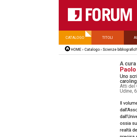
CATALOGO
TITOLI
A
HOME
›
Catalogo
›
Scienze bibliografic
A cura
Paolo
Uno scr
caroling
Atti del
Udine, 
Il volum
dall’Asso
dall’Univ
ossia su
realtà d
precisa 