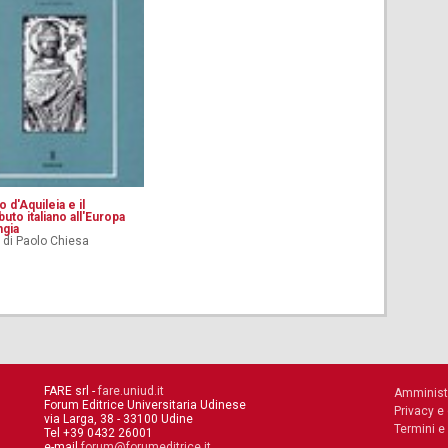
o d'Aquileia e il
buto italiano all'Europa
ngia
 di Paolo Chiesa
FARE srl -
fare.uniud.it
Amminist
Forum Editrice Universitaria Udinese
Privacy e
via Larga, 38 - 33100 Udine
Termini e
Tel +39 0432 26001
e-mail
forum@forumeditrice.it