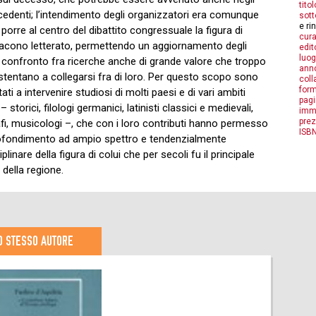
titol
cedenti; l’intendimento degli organizzatori era comunque
sott
e ri
 porre al centro del dibattito congressuale la figura di
cura
acono letterato, permettendo un aggiornamento degli
edit
luog
il confronto fra ricerche anche di grande valore che troppo
anno
tentano a collegarsi fra di loro. Per questo scopo sono
coll
form
itati a intervenire studiosi di molti paesi e di vari ambiti
pagi
– storici, filologi germanici, latinisti classici e medievali,
imm
prez
fi, musicologi –, che con i loro contributi hanno permesso
ISBN
ofondimento ad ampio spettro e tendenzialmente
iplinare della figura di colui che per secoli fu il principale
 della regione.
O STESSO AUTORE