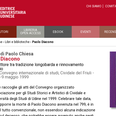
CHI SIAMO
COMITA
LIBRERIA
UTORI
EBOOK
EVENTI
RECENS
OPEN ACCESS
he
›
Libri e biblioteche
›
Paolo Diacono
 di Paolo Chiesa
 Diacono
ittore tra tradizione longobarda e rinnovamento
io
 Convegno internazionale di studi, Cividale del Friuli -
6-9 maggio 1999
e raccoglie gli atti del Convegno organizzato
ciazione per gli Studi Storici e Artistici di Cividale e
ersità degli Studi di Udine nel 1999. Celebrare tale data,
pporre la morte di Paolo Diacono avvenuta nel 799, è in
el tutto convenzionale, non essendoci alcuna indicazione
sul decesso, che potrebbe essere avvenuto anche negli