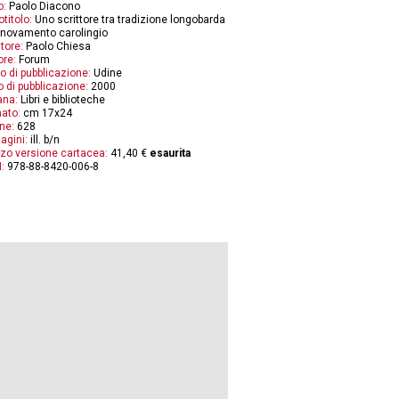
o:
Paolo Diacono
otitolo:
Uno scrittore tra tradizione longobarda
nnovamento carolingio
tore:
Paolo Chiesa
ore:
Forum
o di pubblicazione:
Udine
 di pubblicazione:
2000
ana:
Libri e biblioteche
ato:
cm 17x24
ne:
628
agini:
ill. b/n
zo versione cartacea:
41,40 €
esaurita
:
978-88-8420-006-8