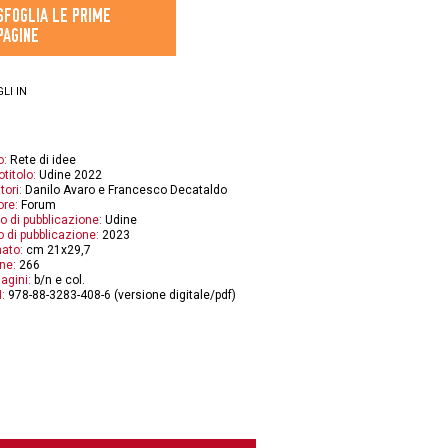
SFOGLIA LE PRIME
PAGINE
LI IN
o:
Rete di idee
otitolo:
Udine 2022
tori:
Danilo Avaro e Francesco Decataldo
ore:
Forum
o di pubblicazione:
Udine
 di pubblicazione:
2023
ato:
cm 21x29,7
ne:
266
agini:
b/n e col.
:
978-88-3283-408-6 (versione digitale/pdf)