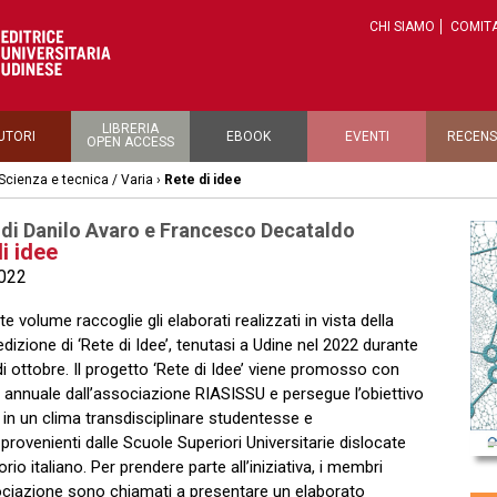
CHI SIAMO
COMITA
LIBRERIA
UTORI
EBOOK
EVENTI
RECENS
OPEN ACCESS
Scienza e tecnica / Varia
›
Rete di idee
 di Danilo Avaro e Francesco Decataldo
i idee
022
te volume raccoglie gli elaborati realizzati in vista della
dizione di ‘Rete di Idee’, tenutasi a Udine nel 2022 durante
di ottobre. Il progetto ‘Rete di Idee’ viene promosso con
annuale dall’associazione RIASISSU e persegue l’obiettivo
re in un clima transdisciplinare studentesse e
 provenienti dalle Scuole Superiori Universitarie dislocate
torio italiano. Per prendere parte all’iniziativa, i membri
ociazione sono chiamati a presentare un elaborato