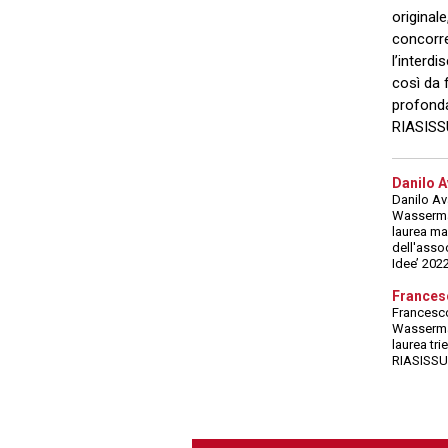
original
concorre
l’interdi
così da 
profonda
RIASISS
Danilo 
Danilo Av
Wasserman
laurea ma
dell'asso
Idee’ 2022
Frances
Francesco
Wasserman
laurea tr
RIASISSU