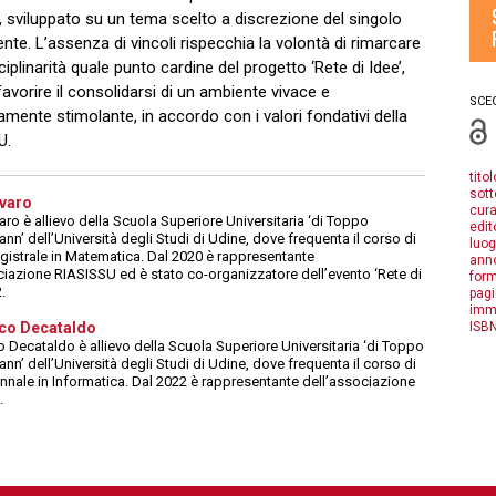
e, sviluppato su un tema scelto a discrezione del singolo
nte. L’assenza di vincoli rispecchia la volontà di rimarcare
sciplinarità quale punto cardine del progetto ‘Rete di Idee’,
favorire il consolidarsi di un ambiente vivace e
SCEG
mente stimolante, in accordo con i valori fondativi della
U.
titol
sott
Avaro
cura
aro è allievo della Scuola Superiore Universitaria ‘di Toppo
edit
n’ dell’Università degli Studi di Udine, dove frequenta il corso di
luog
gistrale in Matematica. Dal 2020 è rappresentante
anno
ciazione RIASISSU ed è stato co-organizzatore dell’evento ‘Rete di
form
.
pagi
imm
ISBN
co Decataldo
 Decataldo è allievo della Scuola Superiore Universitaria ‘di Toppo
n’ dell’Università degli Studi di Udine, dove frequenta il corso di
iennale in Informatica. Dal 2022 è rappresentante dell’associazione
.