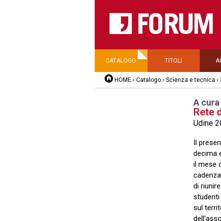
CATALOGO
TITOLI
A
HOME
›
Catalogo
›
Scienza e tecnica
›
A cura
Rete d
Udine 2
Il presen
decima e
il mese 
cadenza 
di riuni
studenti
sul terri
dell’ass