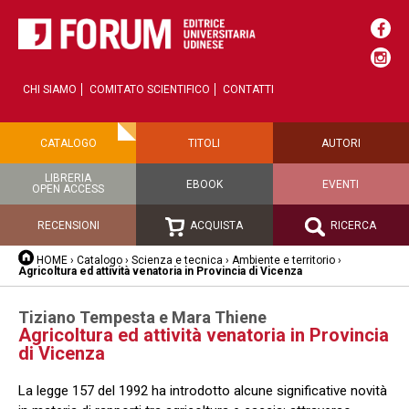
CHI SIAMO
COMITATO SCIENTIFICO
CONTATTI
CATALOGO
TITOLI
AUTORI
LIBRERIA
EBOOK
EVENTI
OPEN ACCESS
RECENSIONI
ACQUISTA
RICERCA
HOME
›
Catalogo
›
Scienza e tecnica
›
Ambiente e territorio
›
Agricoltura ed attività venatoria in Provincia di Vicenza
Tiziano Tempesta e Mara Thiene
Agricoltura ed attività venatoria in Provincia
di Vicenza
La legge 157 del 1992 ha introdotto alcune significative novità