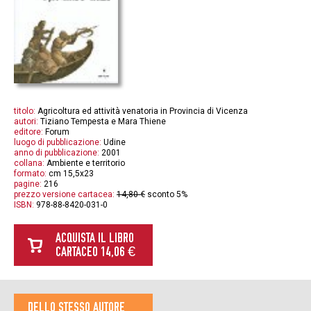
titolo:
Agricoltura ed attività venatoria in Provincia di Vicenza
autori:
Tiziano Tempesta e Mara Thiene
editore:
Forum
luogo di pubblicazione:
Udine
anno di pubblicazione:
2001
collana:
Ambiente e territorio
formato:
cm 15,5x23
pagine:
216
prezzo versione cartacea:
14,80 €
sconto 5%
ISBN:
978-88-8420-031-0
ACQUISTA IL LIBRO
CARTACEO 14,06 €
DELLO STESSO AUTORE