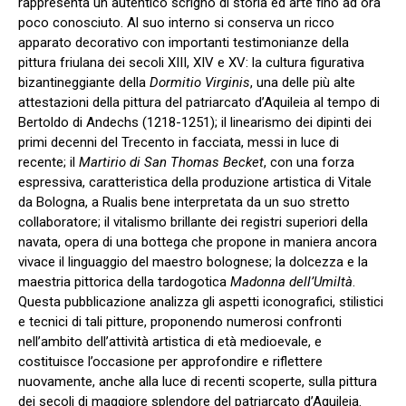
rappresenta un autentico scrigno di storia ed arte fino ad ora
poco conosciuto. Al suo interno si conserva un ricco
apparato decorativo con importanti testimonianze della
pittura friulana dei secoli XIII, XIV e XV: la cultura figurativa
bizantineggiante della
Dormitio Virginis
, una delle più alte
attestazioni della pittura del patriarcato d’Aquileia al tempo di
Bertoldo di Andechs (1218-1251); il linearismo dei dipinti dei
primi decenni del Trecento in facciata, messi in luce di
recente; il
Martirio di San Thomas Becket
, con una forza
espressiva, caratteristica della produzione artistica di Vitale
da Bologna, a Rualis bene interpretata da un suo stretto
collaboratore; il vitalismo brillante dei registri superiori della
navata, opera di una bottega che propone in maniera ancora
vivace il linguaggio del maestro bolognese; la dolcezza e la
maestria pittorica della tardogotica
Madonna dell’Umiltà
.
Questa pubblicazione analizza gli aspetti iconografici, stilistici
e tecnici di tali pitture, proponendo numerosi confronti
nell’ambito dell’attività artistica di età medioevale, e
costituisce l’occasione per approfondire e riflettere
nuovamente, anche alla luce di recenti scoperte, sulla pittura
dei secoli di maggiore splendore del patriarcato d’Aquileia.