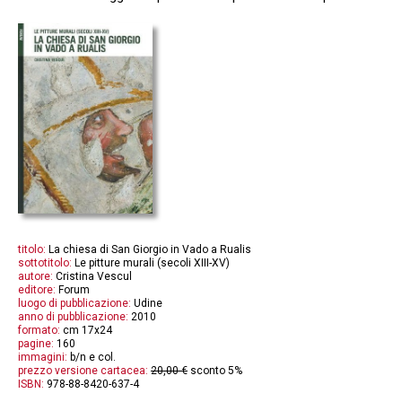
titolo:
La chiesa di San Giorgio in Vado a Rualis
sottotitolo:
Le pitture murali (secoli XIII-XV)
autore:
Cristina Vescul
editore:
Forum
luogo di pubblicazione:
Udine
anno di pubblicazione:
2010
formato:
cm 17x24
pagine:
160
immagini:
b/n e col.
prezzo versione cartacea:
20,00 €
sconto 5%
ISBN:
978-88-8420-637-4