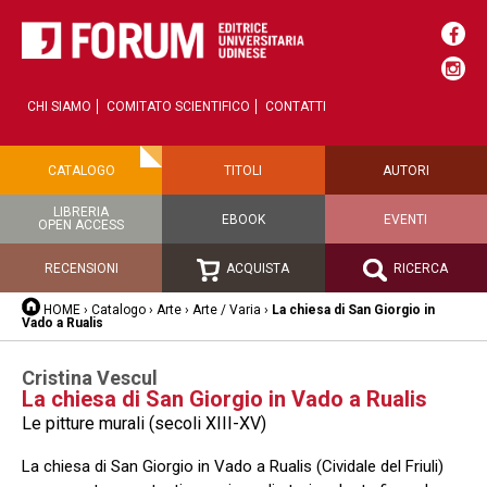
CHI SIAMO
COMITATO SCIENTIFICO
CONTATTI
CATALOGO
TITOLI
AUTORI
LIBRERIA
EBOOK
EVENTI
OPEN ACCESS
RECENSIONI
ACQUISTA
RICERCA
HOME
›
Catalogo
›
Arte
›
Arte / Varia
›
La chiesa di San Giorgio in
Vado a Rualis
Cristina Vescul
La chiesa di San Giorgio in Vado a Rualis
Le pitture murali (secoli XIII-XV)
La chiesa di San Giorgio in Vado a Rualis (Cividale del Friuli)