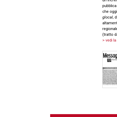
un incre
pubblica
che oggi
glocal
, 
altament
regional
(tratto 
> vedi la