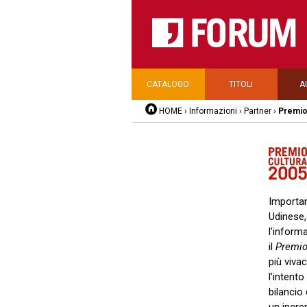
CATALOGO
TITOLI
A
HOME
›
Informazioni
›
Partner
›
Premio 
Importan
Udinese,
l’informa
il
Premio
più viva
l’intento
bilancio