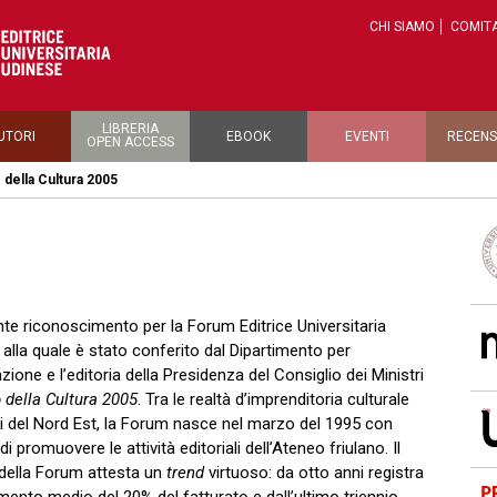
CHI SIAMO
COMITA
LIBRERIA
UTORI
EBOOK
EVENTI
RECENS
OPEN ACCESS
della Cultura 2005
te riconoscimento per la Forum Editrice Universitaria
 alla quale è stato conferito dal Dipartimento per
zione e l’editoria della Presidenza del Consiglio dei Ministri
 della Cultura 2005
. Tra le realtà d’imprenditoria culturale
ci del Nord Est, la Forum nasce nel marzo del 1995 con
 di promuovere le attività editoriali dell’Ateneo friulano. Il
 della Forum attesta un
trend
virtuoso: da otto anni registra