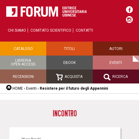
CHI SIAMO
COMITATO SCIENTIFICO
CONTATTI
CATALOGO
TITOLI
AUTORI
LIBRERIA
EBOOK
EVENTI
OPEN ACCESS
RECENSIONI
ACQUISTA
RICERCA
HOME
›
Eventi
›
Resistere per il futuro degli Appennini
INCONTRO