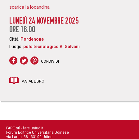
scarica la locandina
LUNEDÌ 24 NOVEMBRE 2025
ORE 16.00
Città:
Pordenone
Luogo:
polo tecnologico A. Galvani
CONDIVIDI
VAI AL LIBRO
FARE srl -
fare.uniud.it
Forum Editrice Universitaria Udinese
via Larga, 38 - 33100 Udine