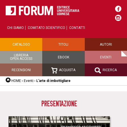
CHI SIAMO
COMITATO SCIENTIFICO
CONTATTI
CATALOGO
TITOLI
AUTORI
LIBRERIA
EBOOK
EVENTI
OPEN ACCESS
RECENSIONI
ACQUISTA
RICERCA
HOME
›
Eventi
›
L’arte di imbottigliare
PRESENTAZIONE