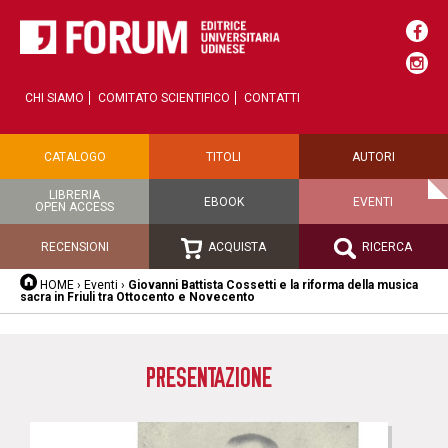
CHI SIAMO
COMITATO SCIENTIFICO
CONTATTI
CATALOGO
TITOLI
AUTORI
LIBRERIA
EBOOK
EVENTI
OPEN ACCESS
RECENSIONI
ACQUISTA
RICERCA
HOME
›
Eventi
›
Giovanni Battista Cossetti e la riforma della musica
sacra in Friuli tra Ottocento e Novecento
PRESENTAZIONE