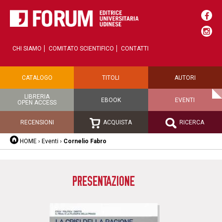
CHI SIAMO
COMITATO SCIENTIFICO
CONTATTI
CATALOGO
TITOLI
AUTORI
LIBRERIA
EBOOK
EVENTI
OPEN ACCESS
RECENSIONI
ACQUISTA
RICERCA
HOME
›
Eventi
›
Cornelio Fabro
PRESENTAZIONE