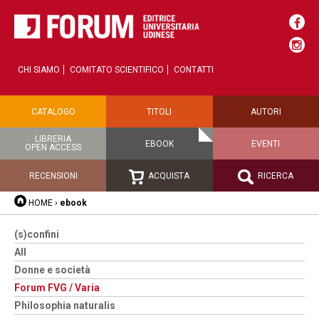
CHI SIAMO
COMITATO SCIENTIFICO
CONTATTI
CATALOGO
TITOLI
AUTORI
LIBRERIA
EBOOK
EVENTI
OPEN ACCESS
RECENSIONI
ACQUISTA
RICERCA
HOME
›
ebook
(s)confini
All
Donne e società
Forum FVG / Varia
Philosophia naturalis