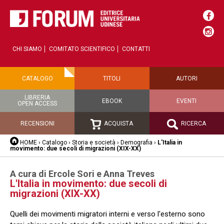
CHI SIAMO
COMITATO SCIENTIFICO
CONTATTI
CATALOGO
TITOLI
AUTORI
LIBRERIA
EBOOK
EVENTI
OPEN ACCESS
RECENSIONI
ACQUISTA
RICERCA
HOME
›
Catalogo
›
Storia e società
›
Demografia
›
L'Italia in
movimento: due secoli di migrazioni (XIX-XX)
A cura di Ercole Sori e Anna Treves
L'Italia in movimento: due secoli di
migrazioni (XIX-XX)
Quelli dei movimenti migratori interni e verso l'esterno sono