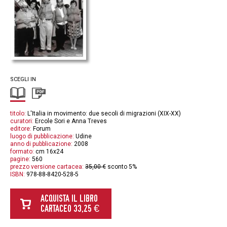
SCEGLI IN
titolo:
L'Italia in movimento: due secoli di migrazioni (XIX-XX)
curatori:
Ercole Sori e Anna Treves
editore:
Forum
luogo di pubblicazione:
Udine
anno di pubblicazione:
2008
formato:
cm 16x24
pagine:
560
prezzo versione cartacea:
35,00 €
sconto 5%
ISBN:
978-88-8420-528-5
ACQUISTA IL LIBRO
CARTACEO 33,25 €