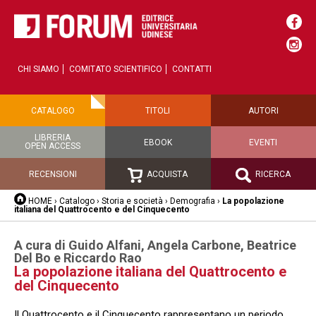
CHI SIAMO
COMITATO SCIENTIFICO
CONTATTI
CATALOGO
TITOLI
AUTORI
LIBRERIA
EBOOK
EVENTI
OPEN ACCESS
RECENSIONI
ACQUISTA
RICERCA
HOME
›
Catalogo
›
Storia e società
›
Demografia
›
La popolazione
italiana del Quattrocento e del Cinquecento
A cura di Guido Alfani, Angela Carbone, Beatrice
Del Bo e Riccardo Rao
La popolazione italiana del Quattrocento e
del Cinquecento
Il Quattrocento e il Cinquecento rappresentano un periodo