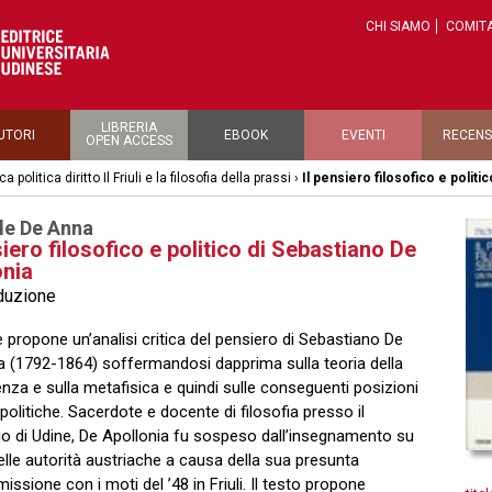
CHI SIAMO
COMITA
LIBRERIA
UTORI
EBOOK
EVENTI
RECENS
OPEN ACCESS
ca politica diritto Il Friuli e la filosofia della prassi
›
Il pensiero filosofico e politi
le De Anna
siero filosofico e politico di Sebastiano De
onia
oduzione
e propone un’analisi critica del pensiero di Sebastiano De
a (1792-1864) soffermandosi dapprima sulla teoria della
za e sulla metafisica e quindi sulle conseguenti posizioni
 politiche. Sacerdote e docente di filosofia presso il
o di Udine, De Apollonia fu sospeso dall’insegnamento su
elle autorità austriache a causa della sua presunta
ssione con i moti del ’48 in Friuli. Il testo propone