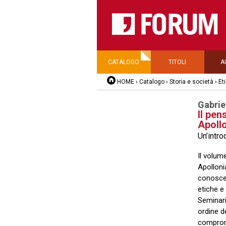
CATALOGO
TITOLI
A
HOME
›
Catalogo
›
Storia e società
›
Eti
Gabrie
Il pen
Apoll
Un’intr
Il volum
Apolloni
conoscen
etiche e
Seminari
ordine d
compromi