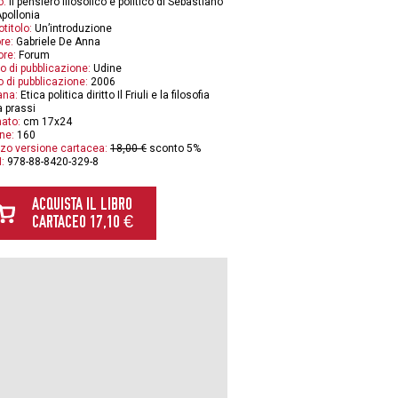
o:
Il pensiero filosofico e politico di Sebastiano
pollonia
otitolo:
Un’introduzione
re:
Gabriele De Anna
ore:
Forum
o di pubblicazione:
Udine
 di pubblicazione:
2006
ana:
Etica politica diritto Il Friuli e la filosofia
a prassi
ato:
cm 17x24
ne:
160
zo versione cartacea:
18,00 €
sconto 5%
:
978-88-8420-329-8
ACQUISTA IL LIBRO
CARTACEO 17,10 €