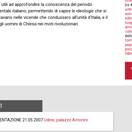
titol
 utili ad approfondire la conoscenza del periodo
De A
sott
entale italiano, permettendo di capire le ideologie che si
auto
avano nelle vicende che condussero all’unità d’Italia, e il
edit
luog
li uomini di Chiesa nei moti rivoluzionari.
anno
coll
dell
form
pagi
prez
ISBN
I
ENTAZIONE 21.05.2007
Udine, palazzo Antonini