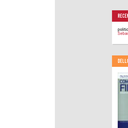
RECEN
polit
Sebas
DELL