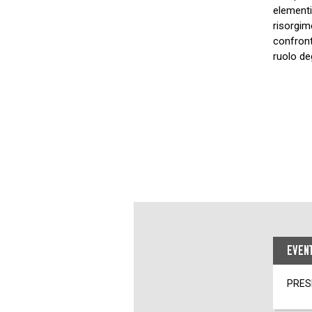
elementi
risorgim
confront
ruolo deg
EVENT
PRES