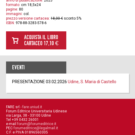
anno di pubblicazione:
2025
formato:
cm 18,5x24
pagine:
80
immagini:
col.
prezzo versione cartacea:
18,00 €
sconto 5%
ISBN:
978-88-3283-578-6
ACQUISTA IL LIBRO
CARTACEO 17,10 €
EVENTI
PRESENTAZIONE 03.02.2026
Udine, S. Maria di Castello
FARE srl -
fare.uniud.it
Forum Editrice Universitaria Udinese
via Larga, 38 - 33100 Udine
Tel +39 0432 26001
e-mail
forum@forumeditrice.it
PEC
forumeditrice@legalmail.it
C.F. e P.IVA 01896560305