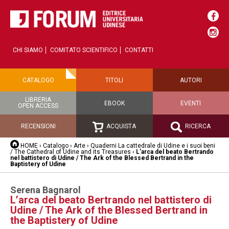
CHI SIAMO
COMITATO SCIENTIFICO
CONTATTI
CATALOGO
TITOLI
AUTORI
LIBRERIA
EBOOK
EVENTI
OPEN ACCESS
RECENSIONI
ACQUISTA
RICERCA
HOME
›
Catalogo
›
Arte
›
Quaderni La cattedrale di Udine e i suoi beni
/ The Cathedral of Udine and its Treasures
›
L’arca del beato Bertrando
nel battistero di Udine / The Ark of the Blessed Bertrand in the
Baptistery of Udine
Serena Bagnarol
L’arca del beato Bertrando nel battistero di
Udine / The Ark of the Blessed Bertrand in
the Baptistery of Udine