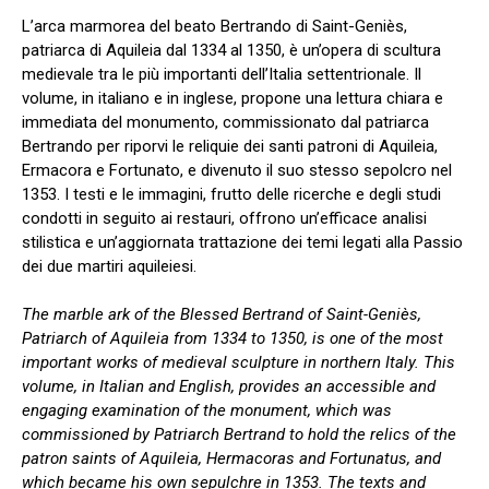
L’arca marmorea del beato Bertrando di Saint-Geniès,
patriarca di Aquileia dal 1334 al 1350, è un’opera di scultura
medievale tra le più importanti dell’Italia settentrionale. Il
volume, in italiano e in inglese, propone una lettura chiara e
immediata del monumento, commissionato dal patriarca
Bertrando per riporvi le reliquie dei santi patroni di Aquileia,
Ermacora e Fortunato, e divenuto il suo stesso sepolcro nel
1353. I testi e le immagini, frutto delle ricerche e degli studi
condotti in seguito ai restauri, offrono un’efficace analisi
stilistica e un’aggiornata trattazione dei temi legati alla Passio
dei due martiri aquileiesi.
The marble ark of the Blessed Bertrand of Saint-Geniès,
Patriarch of Aquileia from 1334 to 1350, is one of the most
important works of medieval sculpture in northern Italy. This
volume, in Italian and English, provides an accessible and
engaging examination of the monument, which was
commissioned by Patriarch Bertrand to hold the relics of the
patron saints of Aquileia, Hermacoras and Fortunatus, and
which became his own sepulchre in 1353. The texts and