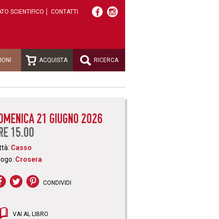
TO SCIENTIFICO
CONTATTI
IONI
ACQUISTA
RICERCA
OMENICA 21 GIUGNO 2026
RE 15.00
ttà:
Casso
uogo:
Crosera
CONDIVIDI
VAI AL LIBRO