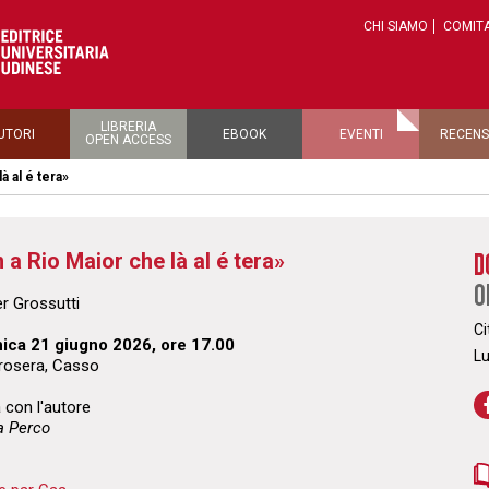
CHI SIAMO
COMITA
LIBRERIA
UTORI
EBOOK
EVENTI
RECENS
OPEN ACCESS
à al é tera»
 a Rio Maior che là al é tera»
D
O
er Grossutti
Ci
ica 21 giugno 2026, ore 17.00
L
Crosera, Casso
 con l'autore
a Perco