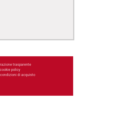
razione trasparente
 cookie policy
 condizioni di acquisto