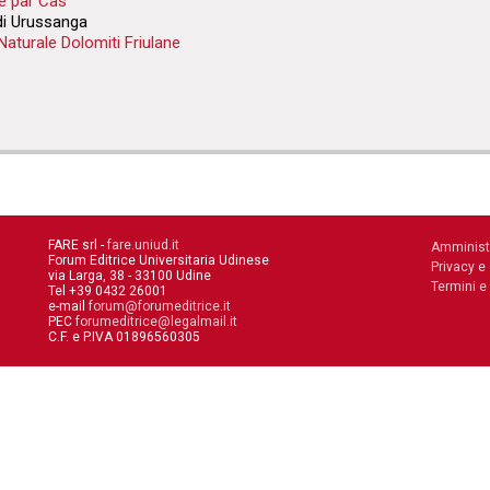
e par Cas
di Urussanga
Naturale Dolomiti Friulane
FARE srl -
fare.uniud.it
Amminist
Forum Editrice Universitaria Udinese
Privacy e
via Larga, 38 - 33100 Udine
Termini e
Tel +39 0432 26001
e-mail
forum@forumeditrice.it
PEC
forumeditrice@legalmail.it
C.F. e P.IVA 01896560305