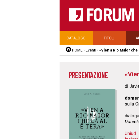
CATALOGO
TITOLI
A
HOME
›
Eventi
›
«Vien a Rio Maior che l
«Vien
PRESENTAZIONE
di Javi
domen
sulla 
dialoga
Daniel
Uniud