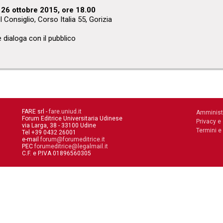
 26 ottobre 2015, ore 18.00
l Consiglio, Corso Italia 55, Gorizia
e dialoga con il pubblico
FARE srl -
fare.uniud.it
Amminist
Forum Editrice Universitaria Udinese
Privacy e
via Larga, 38 - 33100 Udine
Termini e
Tel +39 0432 26001
e-mail
forum@forumeditrice.it
PEC
forumeditrice@legalmail.it
C.F. e P.IVA 01896560305