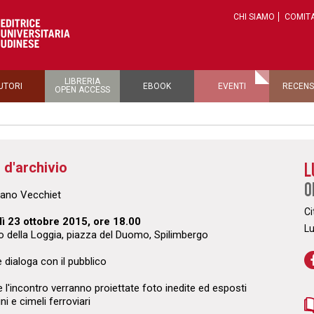
CHI SIAMO
COMITA
LIBRERIA
UTORI
EBOOK
EVENTI
RECENS
OPEN ACCESS
 d'archivio
L
O
ano Vecchiet
Ci
ì 23 ottobre 2015, ore 18.00
L
o della Loggia, piazza del Duomo, Spilimbergo
e dialoga con il pubblico
 l'incontro verranno proiettate foto inedite ed esposti
ni e cimeli ferroviari