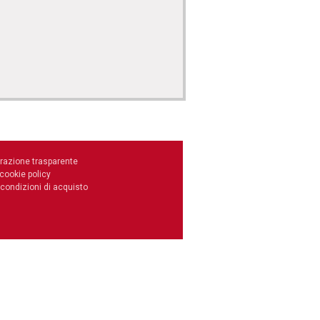
razione trasparente
 cookie policy
 condizioni di acquisto