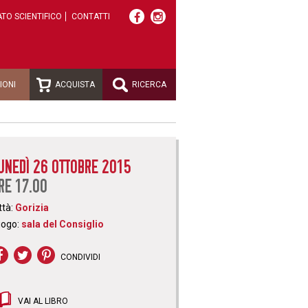
TO SCIENTIFICO
CONTATTI
IONI
ACQUISTA
RICERCA
UNEDÌ 26 OTTOBRE 2015
RE 17.00
ttà:
Gorizia
uogo:
sala del Consiglio
CONDIVIDI
VAI AL LIBRO