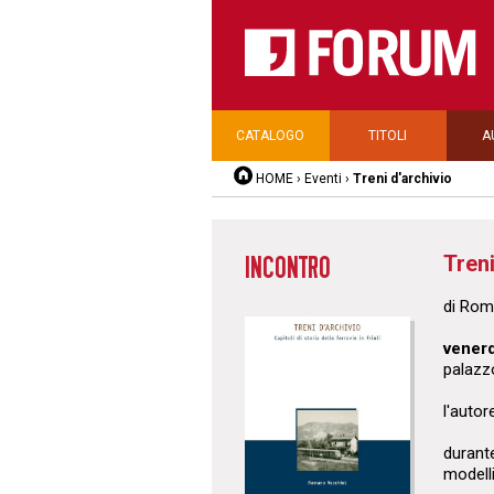
CATALOGO
TITOLI
A
HOME
›
Eventi
›
Treni d'archivio
Treni
INCONTRO
di Rom
venerd
palazz
l'autor
durante
modelli