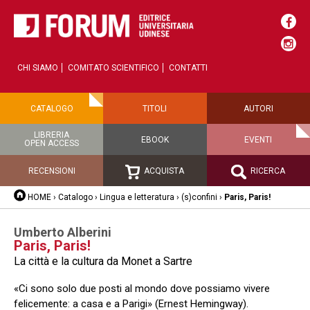
CHI SIAMO
COMITATO SCIENTIFICO
CONTATTI
CATALOGO
TITOLI
AUTORI
LIBRERIA
EBOOK
EVENTI
OPEN ACCESS
RECENSIONI
ACQUISTA
RICERCA
HOME
›
Catalogo
›
Lingua e letteratura
›
(s)confini
›
Paris, Paris!
Umberto Alberini
Paris, Paris!
La città e la cultura da Monet a Sartre
«Ci sono solo due posti al mondo dove possiamo vivere
felicemente: a casa e a Parigi» (Ernest Hemingway).