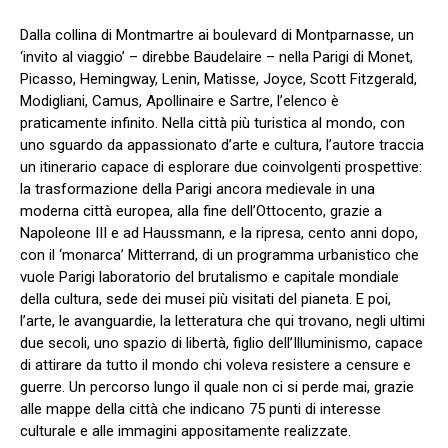
Dalla collina di Montmartre ai boulevard di Montparnasse, un
‘invito al viaggio’ – direbbe Baudelaire – nella Parigi di Monet,
Picasso, Hemingway, Lenin, Matisse, Joyce, Scott Fitzgerald,
Modigliani, Camus, Apollinaire e Sartre, l’elenco è
praticamente infinito. Nella città più turistica al mondo, con
uno sguardo da appassionato d’arte e cultura, l’autore traccia
un itinerario capace di esplorare due coinvolgenti prospettive:
la trasformazione della Parigi ancora medievale in una
moderna città europea, alla fine dell’Ottocento, grazie a
Napoleone III e ad Haussmann, e la ripresa, cento anni dopo,
con il ‘monarca’ Mitterrand, di un programma urbanistico che
vuole Parigi laboratorio del brutalismo e capitale mondiale
della cultura, sede dei musei più visitati del pianeta. E poi,
l’arte, le avanguardie, la letteratura che qui trovano, negli ultimi
due secoli, uno spazio di libertà, figlio dell’Illuminismo, capace
di attirare da tutto il mondo chi voleva resistere a censure e
guerre. Un percorso lungo il quale non ci si perde mai, grazie
alle mappe della città che indicano 75 punti di interesse
culturale e alle immagini appositamente realizzate.