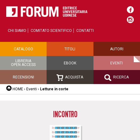
CHI SIAMO
COMITATO SCIENTIFICO
CONTATTI
CATALOGO
TITOLI
AUTORI
LIBRERIA
EBOOK
EVENTI
OPEN ACCESS
RECENSIONI
ACQUISTA
RICERCA
HOME
›
Eventi
›
Letture in corte
INCONTRO