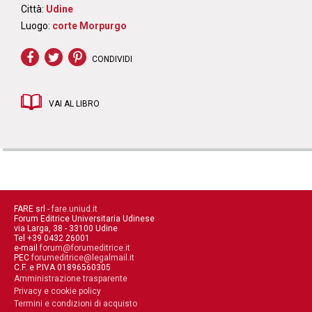
Città:
Udine
Luogo:
corte Morpurgo
CONDIVIDI
VAI AL LIBRO
FARE srl -
fare.uniud.it
Forum Editrice Universitaria Udinese
via Larga, 38 - 33100 Udine
Tel +39 0432 26001
e-mail
forum@forumeditrice.it
PEC
forumeditrice@legalmail.it
C.F. e P.IVA 01896560305
Amministrazione trasparente
Privacy e cookie policy
Termini e condizioni di acquisto