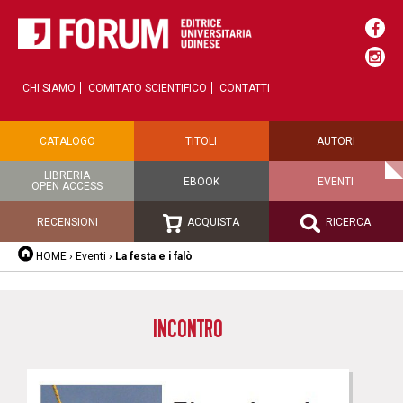
CHI SIAMO
COMITATO SCIENTIFICO
CONTATTI
CATALOGO
TITOLI
AUTORI
LIBRERIA
EBOOK
EVENTI
OPEN ACCESS
RECENSIONI
ACQUISTA
RICERCA
HOME
›
Eventi
›
La festa e i falò
INCONTRO