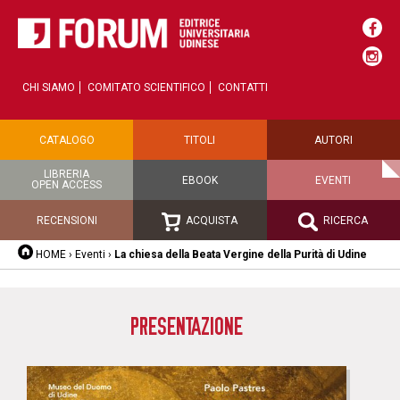
CHI SIAMO
COMITATO SCIENTIFICO
CONTATTI
CATALOGO
TITOLI
AUTORI
LIBRERIA
EBOOK
EVENTI
OPEN ACCESS
RECENSIONI
ACQUISTA
RICERCA
HOME
›
Eventi
›
La chiesa della Beata Vergine della Purità di Udine
PRESENTAZIONE