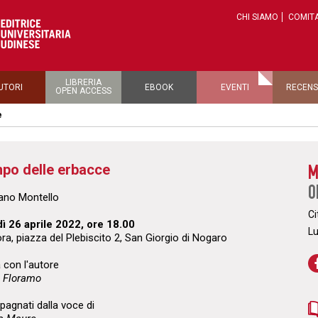
CHI SIAMO
COMITA
LIBRERIA
UTORI
EBOOK
EVENTI
RECENS
OPEN ACCESS
e
mpo delle erbacce
M
O
fano Montello
Ci
ì 26 aprile 2022, ore 18.00
L
ora, piaz
za del Plebiscito 2, San Giorgio di Nogaro
 con l'autore
 Floramo
agnati dalla voce di