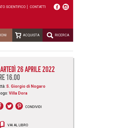
TO SCIENTIFICO
CONTATTI
IONI
ACQUISTA
RICERCA
ARTEDÌ 26 APRILE 2022
RE 16.00
ttà:
S. Giorgio di Nogaro
uogo:
Villa Dora
CONDIVIDI
VAI AL LIBRO