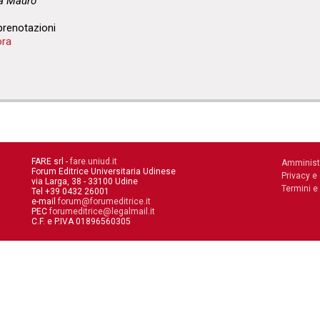
na Mauro
 prenota
zioni
ora
FARE srl -
fare.uniud.it
Amminist
Forum Editrice Universitaria Udinese
Privacy e
via Larga, 38 - 33100 Udine
Termini e
Tel +39 0432 26001
e-mail
forum@forumeditrice.it
PEC
forumeditrice@legalmail.it
C.F. e P.IVA 01896560305