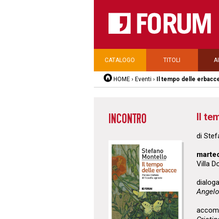
CATALOGO
TITOLI
A
HOME
›
Eventi
›
Il tempo delle erbacc
Il te
INCONTRO
di Ste
marted
Villa D
dialoga
Angelo
accomp