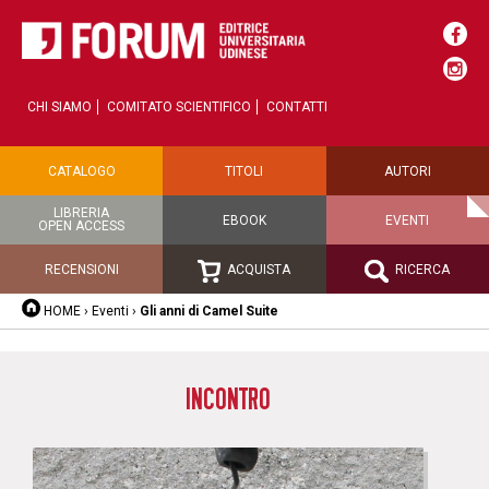
CHI SIAMO
COMITATO SCIENTIFICO
CONTATTI
CATALOGO
TITOLI
AUTORI
LIBRERIA
EBOOK
EVENTI
OPEN ACCESS
RECENSIONI
ACQUISTA
RICERCA
HOME
›
Eventi
›
Gli anni di Camel Suite
INCONTRO