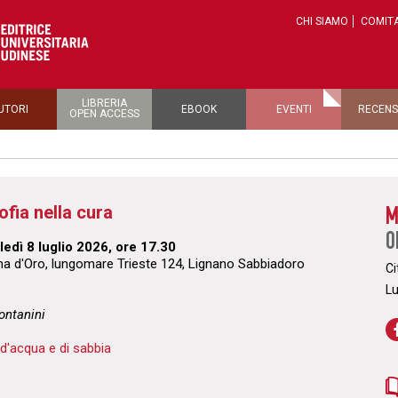
CHI SIAMO
COMITA
LIBRERIA
UTORI
EBOOK
EVENTI
RECENS
OPEN ACCESS
ofia nella cura
M
O
edì 8 luglio 2026, ore 17.30
a d'Oro, lungomare Trieste 124, Lignano Sabbiadoro
Ci
L
ontanini
 d'acqua e di sabbia