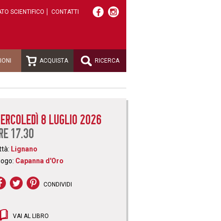
TO SCIENTIFICO
CONTATTI
IONI
ACQUISTA
RICERCA
ERCOLEDÌ 8 LUGLIO 2026
RE 17.30
ttà:
Lignano
uogo:
Capanna d'Oro
CONDIVIDI
VAI AL LIBRO