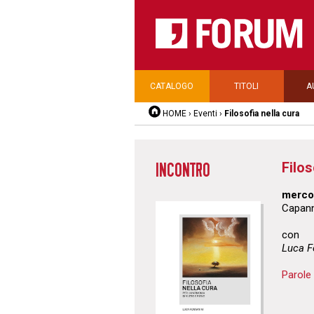
CATALOGO
TITOLI
A
HOME
›
Eventi
›
Filosofia nella cura
Filos
INCONTRO
mercol
Capann
con
Luca F
Parole