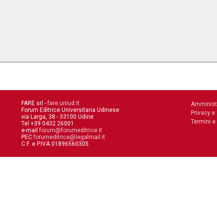
FARE srl -
fare.uniud.it
Amminist
Forum Editrice Universitaria Udinese
Privacy e
via Larga, 38 - 33100 Udine
Termini e
Tel +39 0432 26001
e-mail
forum@forumeditrice.it
PEC
forumeditrice@legalmail.it
C.F. e P.IVA 01896560305