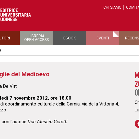
CHI SIAMO
COMITA
LIBRERIA
UTORI
EBOOK
EVENTI
RECENS
OPEN ACCESS
o
glie del Medioevo
M
2
ia De Vitt
O
edì 7 novembre 2012, ore 18.00
Ci
di coordinamento culturale della Carnia, via della Vittoria 4,
zzo
L
 con l'autrice
Don Alessio Geretti