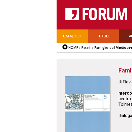
CATALOGO
TITOLI
A
HOME
›
Eventi
›
Famiglie del Medioev
Fami
di Flav
mercol
centro 
Tolme
dialoga