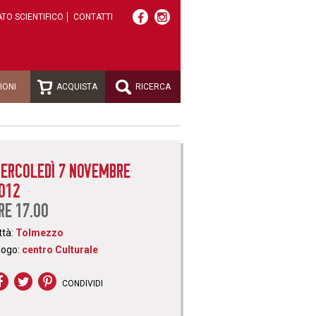
TO SCIENTIFICO
CONTATTI
IONI
ACQUISTA
RICERCA
ERCOLEDÌ 7 NOVEMBRE
012
RE 17.00
ttà:
Tolmezzo
uogo:
centro Culturale
CONDIVIDI