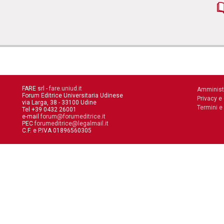
FARE srl -
fare.uniud.it
Amminist
Forum Editrice Universitaria Udinese
Privacy e
via Larga, 38 - 33100 Udine
Termini e
Tel +39 0432 26001
e-mail
forum@forumeditrice.it
PEC
forumeditrice@legalmail.it
C.F. e P.IVA 01896560305