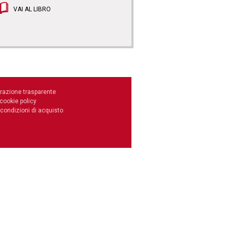
VAI AL LIBRO
razione trasparente
 cookie policy
 condizioni di acquisto