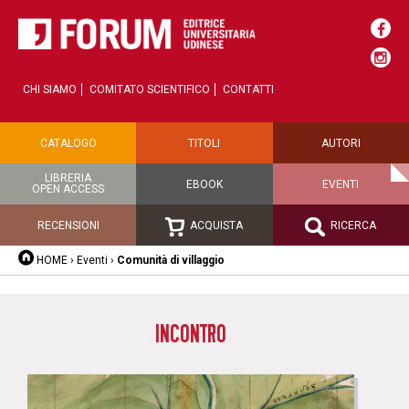
CHI SIAMO
COMITATO SCIENTIFICO
CONTATTI
CATALOGO
TITOLI
AUTORI
LIBRERIA
EBOOK
EVENTI
OPEN ACCESS
RECENSIONI
ACQUISTA
RICERCA
HOME
›
Eventi
›
Comunità di villaggio
INCONTRO