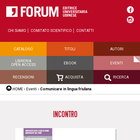
CHI SIAMO
COMITATO SCIENTIFICO
CONTATTI
CATALOGO
TITOLI
AUTORI
LIBRERIA
EBOOK
EVENTI
OPEN ACCESS
RECENSIONI
ACQUISTA
RICERCA
HOME
›
Eventi
›
Comunicare in lingua friulana
INCONTRO