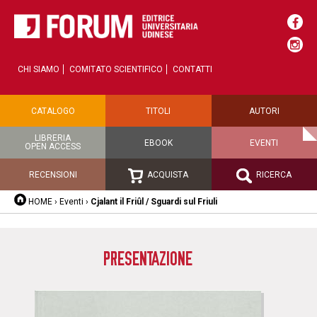
CHI SIAMO
COMITATO SCIENTIFICO
CONTATTI
CATALOGO
TITOLI
AUTORI
LIBRERIA
EBOOK
EVENTI
OPEN ACCESS
RECENSIONI
ACQUISTA
RICERCA
HOME
›
Eventi
›
Cjalant il Friûl / Sguardi sul Friuli
PRESENTAZIONE