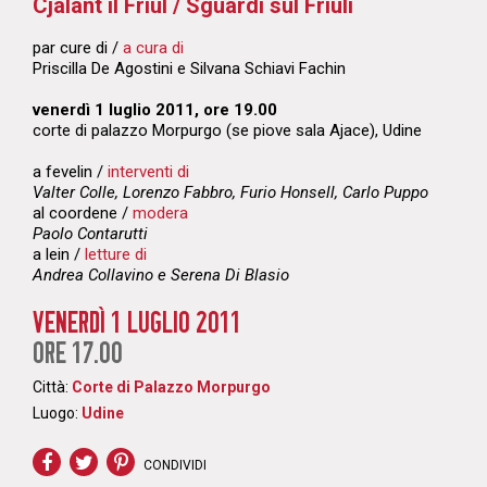
Cjalant il Friûl / Sguardi sul Friuli
par cure di /
a cura di
Priscilla De Agostini e Silvana Schiavi Fachin
venerdì
1 luglio 2011, ore 19.00
corte di palazzo Morpurgo (se piove sala Ajace), Udine
a fevelin /
interventi di
Valter Colle, Lorenzo Fabbro, Furio Honsell, Carlo Puppo
al coordene /
modera
Paolo Contarutti
a lein /
letture di
Andrea Collavino e Serena Di Blasio
VENERDÌ 1 LUGLIO 2011
ORE 17.00
Città:
Corte di Palazzo Morpurgo
Luogo:
Udine
CONDIVIDI