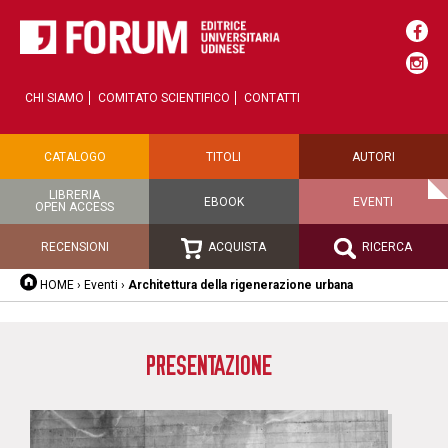
CHI SIAMO
COMITATO SCIENTIFICO
CONTATTI
CATALOGO
TITOLI
AUTORI
LIBRERIA
EBOOK
EVENTI
OPEN ACCESS
RECENSIONI
ACQUISTA
RICERCA
HOME
›
Eventi
›
Architettura della rigenerazione urbana
PRESENTAZIONE