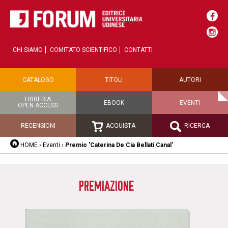
CHI SIAMO
COMITATO SCIENTIFICO
CONTATTI
CATALOGO
TITOLI
AUTORI
LIBRERIA
EBOOK
EVENTI
OPEN ACCESS
RECENSIONI
ACQUISTA
RICERCA
HOME
›
Eventi
›
Premio 'Caterina De Cia Bellati Canal'
PREMIAZIONE