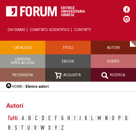
CHI SIAMO
COMITATO SCIENTIFICO
CONTATTI
CATALOGO
TITOLI
AUTORI
LIBRERIA
EBOOK
EVENTI
OPEN ACCESS
RECENSIONI
ACQUISTA
RICERCA
HOME
›
Elenco autori
Autori
Tutti
A
B
C
D
E
F
G
H
I
J
K
L
M
N
O
P
Q
R
S
T
U
V
W
X
Y
Z