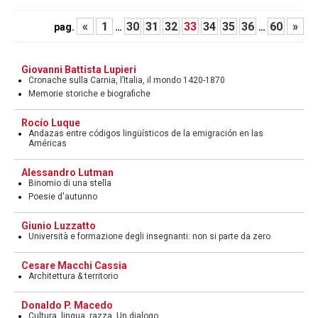
«
1
30
31
32
33
34
35
36
60
»
pag.
…
…
Giovanni Battista Lupieri
Cronache sulla Carnia, l’Italia, il mondo 1420-1870
Memorie storiche e biografiche
Rocío Luque
Andazas entre códigos lingüísticos de la emigración en las
Américas
Alessandro Lutman
Binomio di una stella
Poesie d'autunno
Giunio Luzzatto
Università e formazione degli insegnanti: non si parte da zero
Cesare Macchi Cassia
Architettura & territorio
Donaldo P. Macedo
Cultura, lingua, razza. Un dialogo