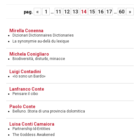
«
1
11
12
13
14
15
16
17
60
»
pag.
…
…
Mirella Conenna
Dizionari Dictionnaires Dictionaries
La synonymie au-delà du lexique
Michela Conigliaro
Biodiversità, disturbi, minacce
Luigi Contadini
«Io sono un Bardo»
Lanfranco Conte
Pensare il cibo
Paolo Conte
Belluno. Storia di una provincia dolomitica
Luisa Conti Camaiora
Partnership Id-Entities
The Goddess Awakened