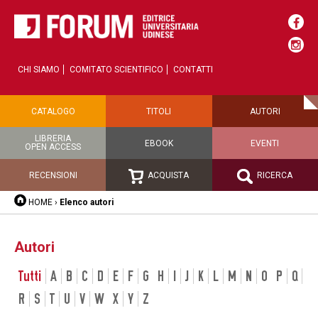
CHI SIAMO
COMITATO SCIENTIFICO
CONTATTI
CATALOGO
TITOLI
AUTORI
LIBRERIA
EBOOK
EVENTI
OPEN ACCESS
RECENSIONI
ACQUISTA
RICERCA
HOME
›
Elenco autori
Autori
Tutti
A
B
C
D
E
F
G
H
I
J
K
L
M
N
O
P
Q
R
S
T
U
V
W
X
Y
Z